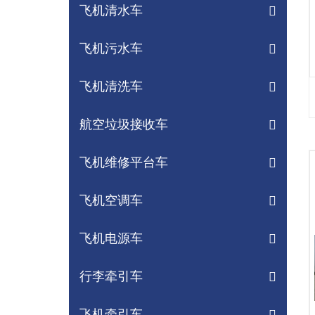
飞机清水车
飞机污水车
飞机清洗车
航空垃圾接收车
飞机维修平台车
飞机空调车
飞机电源车
行李牵引车
飞机牵引车