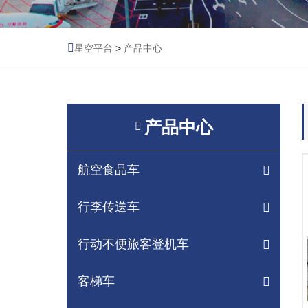
星空平台
>
产品中心
产品中心
航空食品车
行李传送车
行动不便旅客登机车
客梯车