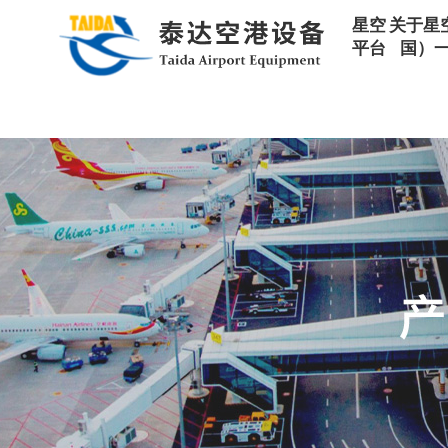
星空平台
星空
关于星
平台
国）