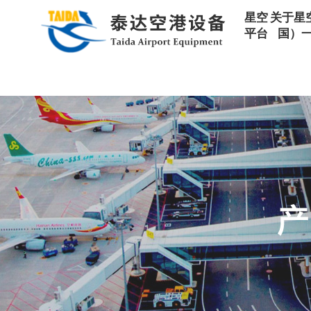
星空平台
星空
关于星
平台
国）