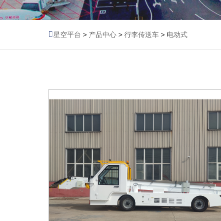
星空平台
>
产品中心
>
行李传送车
>
电动式