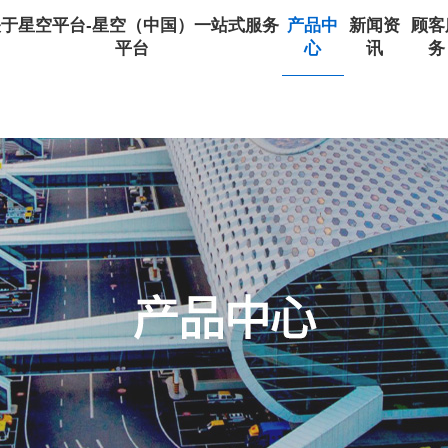
产品中
关于星空平台-星空（中国）一站式服务
新闻资
顾客
心
平台
讯
务