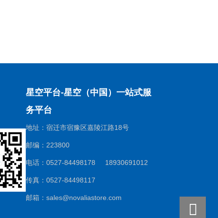
星空平台-星空（中国）一站式服
务平台
地址：宿迁市宿豫区嘉陵江路18号
邮编：223800
电话：0527-84498178 18930691012
传真：0527-84498117
邮箱：sales@novaliastore.com