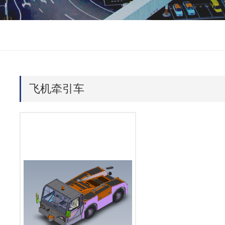
飞机牵引车