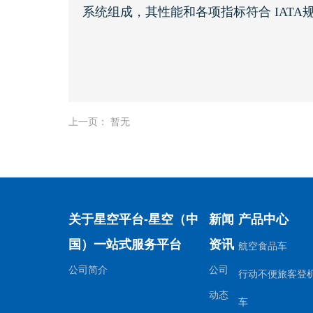
系统组成，其性能和各项指标符合 IAT
上一页： 暂无
关于星空平台-星空（中
新闻
产品中心
国）一站式服务平台
资讯
航空食品车
公司简介
公司
行动不便旅客登
动态
车