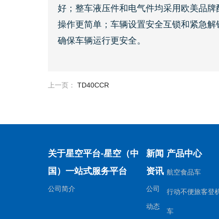
好；整车液压件和电气件均采用欧美品牌
操作更简单；车辆设置安全互锁和紧急解
确保车辆运行更安全。
上一页：
TD40CCR
关于星空平台-星空（中
新闻
产品中心
国）一站式服务平台
资讯
航空食品车
公司简介
公司
行动不便旅客登
动态
车